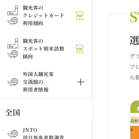
観光客の
S
クレジットカード
利用傾向
観光客の
スポット別来訪数
グ
傾向
フ
外国人観光客
ら
交流館の
利用者情報
全国
JNTO
訪日外客者数調査