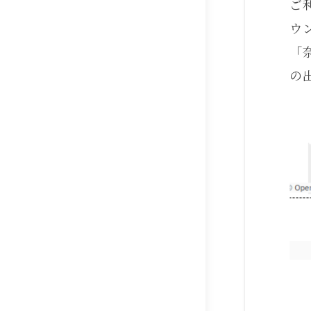
ご
ウ
「奈
の