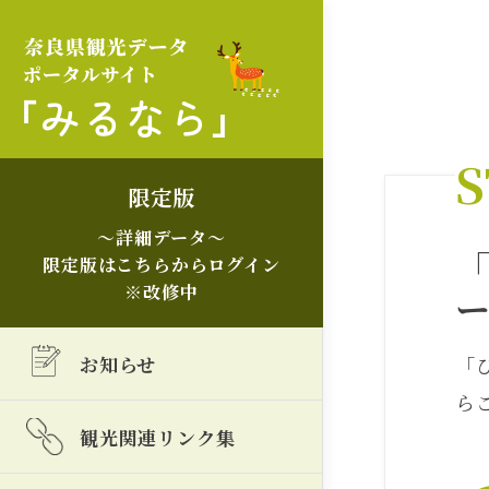
S
限定版
～詳細データ～
限定版はこちらからログイン
※改修中
お知らせ
「
ら
観光関連リンク集